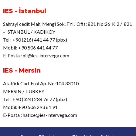
IES - İstanbul
Sahrayi cedit Mah. Mengi Sok. FYI. Ofis: 821 No:26 K:2 / 821
– İSTANBUL / KADIKÖY
Tel : +90 (216) 441 44 77 (pbx)
Mobil: +90 506 441 44 77
E-Posta : nil@ies-intervega.com
IES - Mersin
Atatürk Cad. Erol Ap. No:104 33010
MERSIN / TURKEY
Tel : +90 (324) 238 76 77 (pbx)
Mobil: +90 506 293 61 91
E-Posta : hatice@ies-intervega.com