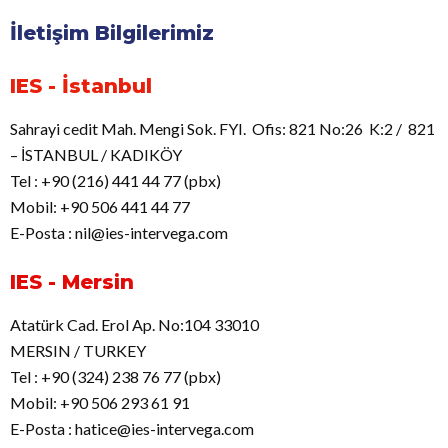
İletişim Bilgilerimiz
IES - İstanbul
Sahrayi cedit Mah. Mengi Sok. FYI. Ofis: 821 No:26 K:2 / 821
– İSTANBUL / KADIKÖY
Tel : +90 (216) 441 44 77 (pbx)
Mobil: +90 506 441 44 77
E-Posta : nil@ies-intervega.com
IES - Mersin
Atatürk Cad. Erol Ap. No:104 33010
MERSIN / TURKEY
Tel : +90 (324) 238 76 77 (pbx)
Mobil: +90 506 293 61 91
E-Posta : hatice@ies-intervega.com