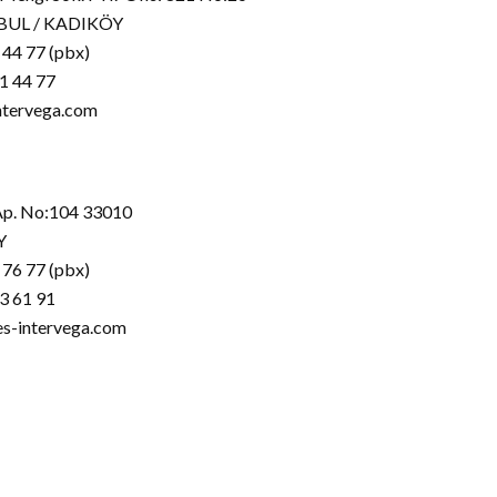
NBUL / KADIKÖY
 44 77 (pbx)
1 44 77
intervega.com
 Ap. No:104 33010
Y
 76 77 (pbx)
3 61 91
es-intervega.com