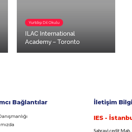
Yurtdışı Dil Okulu
ILAC International
Academy – Toronto
mcı Bağlantılar
İletişim Bilg
Danışmanlığı
IES - İstanb
ımızda
Sahrayi cedit Mah.