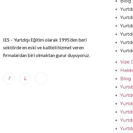
Blog
Yurtd
Yurtd
Yurtd
Yurtd
IES – Yurtdışı Eğitim olarak 1995’den beri
Yurtdı
sektörde en eski ve kaliteli hizmet veren
Yurtdı
firmalardan biri olmaktan gurur duyuyoruz.
Vize 
Hakk
Blog
Yurtd
Yurtd
Yurtd
Yurtd
Yurtdı
Yurtdı