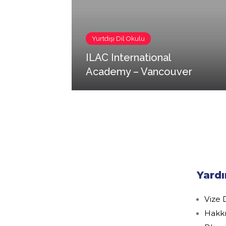
Yurtdışı Dil Okulu
ILAC International
Academy – Vancouver
Yardı
Vize 
Hakk