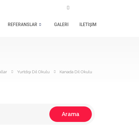
REFERANSLAR
GALERI
İLETIŞIM
llar
Yurtdışı Dil Okulu
Kanada Dil Okulu
Arama