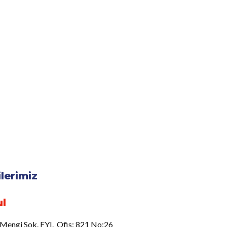
ilerimiz
ul
 Mengi Sok. FYI. Ofis: 821 No:26