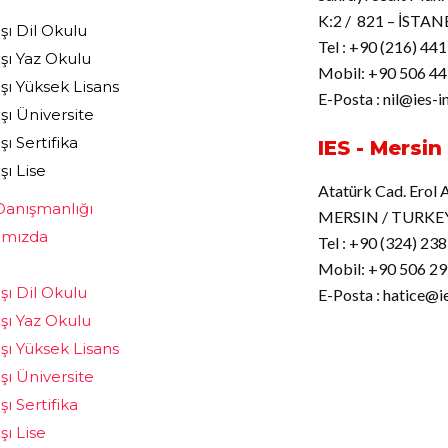
K:2 / 821 – İSTA
ışı Dil Okulu
Tel : +90 (216) 441
ışı Yaz Okulu
Mobil: +90 506 44
ışı Yüksek Lisans
E-Posta : nil@ies-
ışı Üniversite
şı Sertifika
IES - Mersin
şı Lise
Atatürk Cad. Erol
Danışmanlığı
MERSIN / TURKE
ımızda
Tel : +90 (324) 238
Mobil: +90 506 29
ışı Dil Okulu
E-Posta : hatice@i
ışı Yaz Okulu
ışı Yüksek Lisans
ışı Üniversite
şı Sertifika
şı Lise