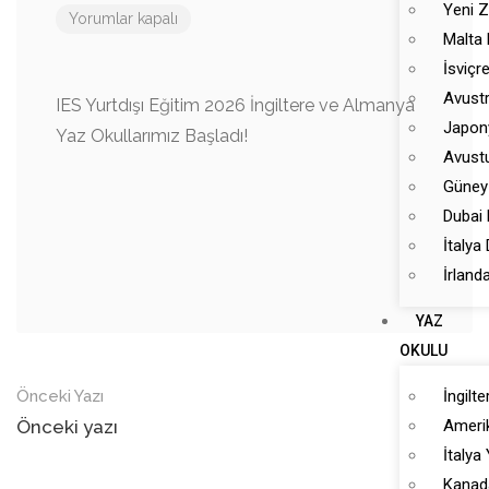
Yeni Z
Yorumlar kapalı
Malta 
İsviçre
Avustr
IES Yurtdışı Eğitim 2026 İngiltere ve Almanya
Japony
Yaz Okullarımız Başladı!
Avustu
Güney 
Dubai 
İtalya 
İrland
YAZ
OKULU
Önceki Yazı
İngilt
Önceki yazı
Ameri
İtalya
Kanad