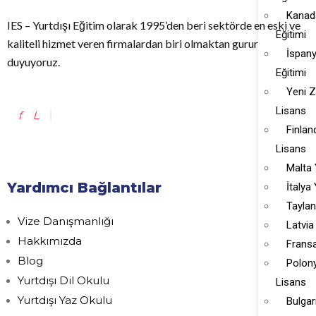
Kanad
IES – Yurtdışı Eğitim olarak 1995’den beri sektörde en eski ve
Eğitimi
kaliteli hizmet veren firmalardan biri olmaktan gurur
İspan
duyuyoruz.
Eğitimi
Yeni 
Lisans
Finlan
Lisans
Malta
Yardımcı Bağlantılar
İtalya
Tayla
Vize Danışmanlığı
Latvia
Hakkımızda
Frans
Blog
Polon
Yurtdışı Dil Okulu
Lisans
Yurtdışı Yaz Okulu
Bulgar