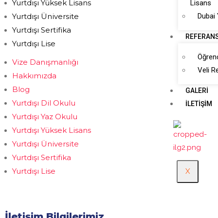
Yurtdışı Yüksek Lisans
Lisans
Yurtdışı Üniversite
Dubai
Yurtdışı Sertifika
REFERAN
Yurtdışı Lise
Öğrenc
Vize Danışmanlığı
Veli R
Hakkımızda
Blog
GALERI
Yurtdışı Dil Okulu
İLETIŞIM
Yurtdışı Yaz Okulu
Yurtdışı Yüksek Lisans
Yurtdışı Üniversite
Yurtdışı Sertifika
Yurtdışı Lise
X
İletişim Bilgilerimiz