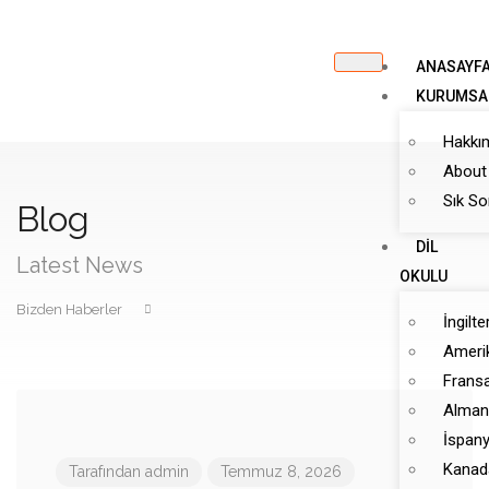
ANASAYF
KURUMSA
Hakkı
About
Sık So
Blog
DIL
Latest News
OKULU
Bizden Haberler
İngilte
Amerik
Fransa
Almany
İspany
Kanada
Tarafından
admin
Temmuz 8, 2026