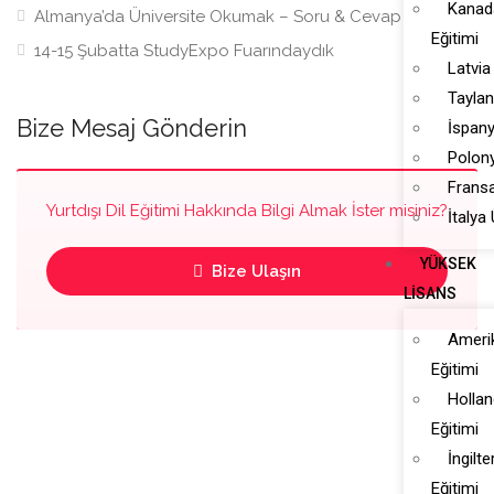
Kanada
Almanya’da Üniversite Okumak – Soru & Cevap
Eğitimi
14-15 Şubatta StudyExpo Fuarındaydık
Latvia
Taylan
Bize Mesaj Gönderin
İspany
Polony
Fransa
Yurtdışı Dil Eğitimi Hakkında Bilgi Almak İster misiniz?
İtalya
YÜKSEK
Bize Ulaşın
LISANS
Ameri
Eğitimi
Holla
Eğitimi
İngilt
Eğitimi