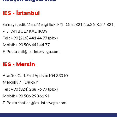
IES - İstanbul
Sahrayi cedit Mah. Mengi Sok. FYI. Ofis: 821 No:26 K:2 / 821
– İSTANBUL / KADIKÖY
Tel : +90 (216) 441 44 77 (pbx)
Mobil: +90 506 441 44 77
E-Posta : nil@ies-intervega.com
IES - Mersin
Atatürk Cad. Erol Ap. No:104 33010
MERSIN / TURKEY
Tel : +90 (324) 238 76 77 (pbx)
Mobil: +90 506 293 61 91
E-Posta : hatice@ies-intervega.com