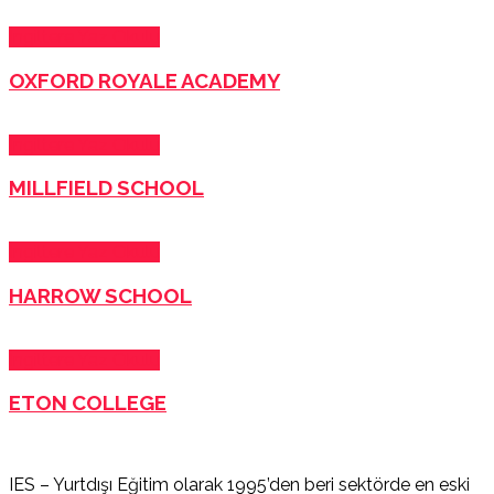
İngiltere Yaz Okulu
OXFORD ROYALE ACADEMY
İngiltere Yaz Okulu
MILLFIELD SCHOOL
İngiltere Yaz Okulu
HARROW SCHOOL
İngiltere Yaz Okulu
ETON COLLEGE
IES – Yurtdışı Eğitim olarak 1995’den beri sektörde en eski