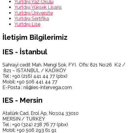
Yurtdışı Yaz Okulu
Yurtdışı Yüksek Lisans
Yurtdışı Üniversite
Yurtdışı Sertifika
Yurtdışı Lise
İletişim Bilgilerimiz
IES - İstanbul
Sahrayi cedit Mah. Mengi Sok. FYI. Ofis: 821 No:26 K:2 /
821 – İSTANBUL / KADIKÖY
Tel : +90 (216) 441 44 77 (pbx)
Mobil: +90 506 441 44 77
E-Posta : nil@ies-intervega.com
IES - Mersin
Atatürk Cad. Erol Ap. No:104 33010
MERSIN / TURKEY
Tel : +90 (324) 238 76 77 (pbx)
Mobil: +90 506 293 61 91