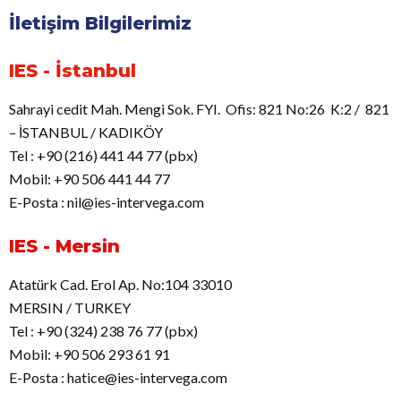
İletişim Bilgilerimiz
IES - İstanbul
Sahrayi cedit Mah. Mengi Sok. FYI. Ofis: 821 No:26 K:2 / 821
– İSTANBUL / KADIKÖY
Tel : +90 (216) 441 44 77 (pbx)
Mobil: +90 506 441 44 77
E-Posta : nil@ies-intervega.com
IES - Mersin
Atatürk Cad. Erol Ap. No:104 33010
MERSIN / TURKEY
Tel : +90 (324) 238 76 77 (pbx)
Mobil: +90 506 293 61 91
E-Posta : hatice@ies-intervega.com