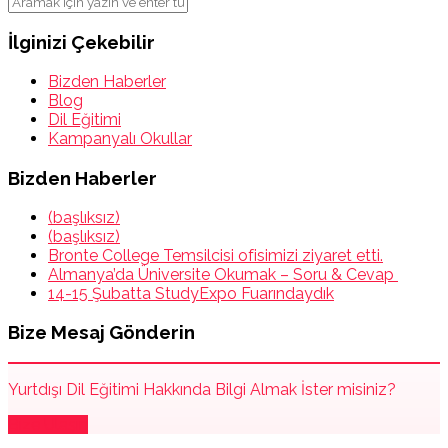
İlginizi Çekebilir
Bizden Haberler
Blog
Dil Eğitimi
Kampanyalı Okullar
Bizden Haberler
(başlıksız)
(başlıksız)
Bronte College Temsilcisi ofisimizi ziyaret etti.
Almanya’da Üniversite Okumak – Soru & Cevap
14-15 Şubatta StudyExpo Fuarındaydık
Bize Mesaj Gönderin
Yurtdışı Dil Eğitimi Hakkında Bilgi Almak İster misiniz?
Bize Ulaşın