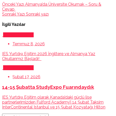
Önceki Yazı
Almanya’da Üniversite Okumak – Soru &
Cevap
Sonraki Yazı
Sonraki yazı
İlgili Yazılar
Bizden Haberler
Temmuz 8, 2026
IES Yurtdışı Eğitim 2026 İngiltere ve Almanya Yaz
Okullarımız Başladı!
Bizden Haberler
Şubat 17, 2026
14-15 Şubatta StudyExpo Fuarındaydık
IES Yurtdışı Eğitim olarak Kanada’daki güçlü lise
partnerlerimizden Fulford Academy’i 14 Şubat Taksim
InterContinental Istanbul ve 15 Şubat Kozyatağı Hilton