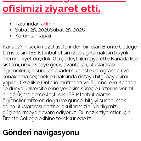
ofisimizi ziyaret etti.
Tarafından
admin
Şubat 25, 2026
Şubat 25, 2026
Yorumlar kapalı
Kanada’nın seçkin özel liselerinden biri olan
Bronte College
temsilcisini IES İstanbul ofisimizde ağırlamaktan büyük
memnuniyet duyduk. Gerçekleştirilen ziyarette Kanada lise
sistemi, üniversiteye geçiş avantajları, uluslararası
öğrenciler için sunulan akademik destek programları ve
konaklama seçenekleri hakkında detaylı bilgi paylaşımı
yapıldı. Özellikle Ontario müfredatı ve öğrencilerin Kanada
ile dünya üniversitelerine yerleşim süreçleri üzerine verimli
bir görüşme gerçekleştirdik. IES İstanbul olarak
öğrencilerimize en doğru ve güncel bilgiyi sunabilmek
adına uluslararası partner okullarımızla iş birliğimizi
güçlendirmeye devam ediyoruz. Bu nazik ziyaretleri için
Bronte College ekibine teşekkür ederiz.
Gönderi navigasyonu