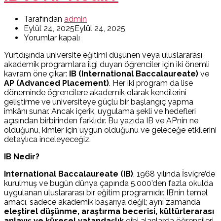
Tarafından
admin
Eylül 24, 2025
Eylül 24, 2025
Yorumlar kapalı
Yurtdışında üniversite eğitimi düşünen veya uluslararası
akademik programlara ilgi duyan öğrenciler için iki önemli
kavram öne çıkar:
IB (International Baccalaureate)
ve
AP (Advanced Placement)
. Her iki program da lise
döneminde öğrencilere akademik olarak kendilerini
geliştirme ve üniversiteye güçlü bir başlangıç yapma
imkânı sunar. Ancak içerik, uygulama şekli ve hedefleri
açısından birbirinden farklıdır. Bu yazıda IB ve AP’nin ne
olduğunu, kimler için uygun olduğunu ve geleceğe etkilerini
detaylıca inceleyeceğiz.
IB Nedir?
International Baccalaureate (IB)
, 1968 yılında İsviçre’de
kurulmuş ve bugün dünya çapında 5.000’den fazla okulda
uygulanan uluslararası bir eğitim programıdır. IB’nin temel
amacı, sadece akademik başarıya değil; aynı zamanda
eleştirel düşünme, araştırma becerisi, kültürlerarası
anlayış ve küresel vatandaşlık
gibi alanlarda öğrencileri