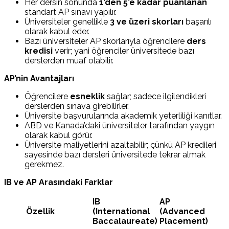
Her dersin sonunda
1’den 5’e kadar puanlanan
standart AP sınavı yapılır.
Üniversiteler genellikle
3 ve üzeri skorları
başarılı
olarak kabul eder.
Bazı üniversiteler AP skorlarıyla öğrencilere
ders
kredisi
verir; yani öğrenciler üniversitede bazı
derslerden muaf olabilir.
AP’nin Avantajları
Öğrencilere
esneklik
sağlar; sadece ilgilendikleri
derslerden sınava girebilirler.
Üniversite başvurularında akademik yeterliliği kanıtlar.
ABD ve Kanada’daki üniversiteler tarafından yaygın
olarak kabul görür.
Üniversite maliyetlerini azaltabilir; çünkü AP kredileri
sayesinde bazı dersleri üniversitede tekrar almak
gerekmez.
IB ve AP Arasındaki Farklar
IB
AP
Özellik
(International
(Advanced
Baccalaureate)
Placement)