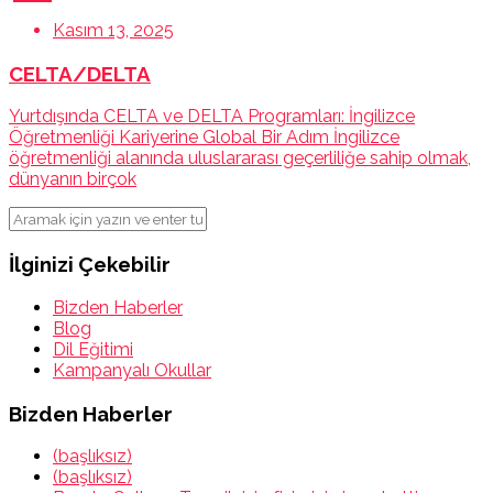
Kasım 13, 2025
CELTA/DELTA
Yurtdışında CELTA ve DELTA Programları: İngilizce
Öğretmenliği Kariyerine Global Bir Adım İngilizce
öğretmenliği alanında uluslararası geçerliliğe sahip olmak,
dünyanın birçok
İlginizi Çekebilir
Bizden Haberler
Blog
Dil Eğitimi
Kampanyalı Okullar
Bizden Haberler
(başlıksız)
(başlıksız)