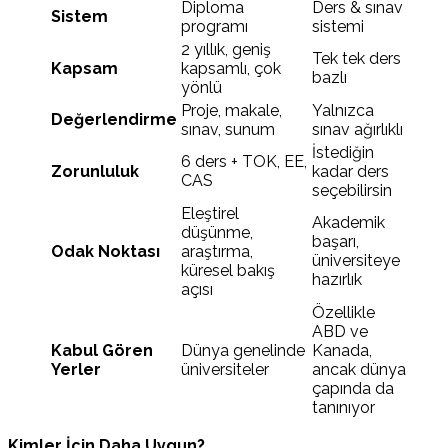
Diploma
Ders & sınav
Sistem
programı
sistemi
2 yıllık, geniş
Tek tek ders
Kapsam
kapsamlı, çok
bazlı
yönlü
Proje, makale,
Yalnızca
Değerlendirme
sınav, sunum
sınav ağırlıklı
İstediğin
6 ders + TOK, EE,
Zorunluluk
kadar ders
CAS
seçebilirsin
Eleştirel
Akademik
düşünme,
başarı,
Odak Noktası
araştırma,
üniversiteye
küresel bakış
hazırlık
açısı
Özellikle
ABD ve
Kabul Gören
Dünya genelinde
Kanada,
Yerler
üniversiteler
ancak dünya
çapında da
tanınıyor
Kimler İçin Daha Uygun?