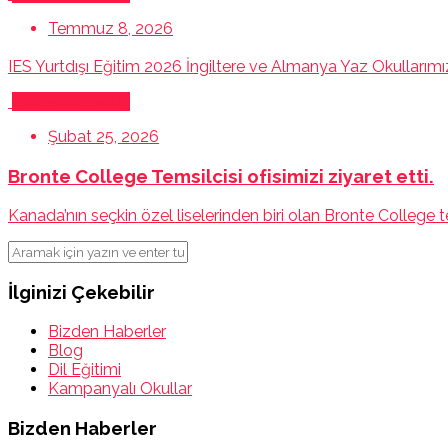
Temmuz 8, 2026
IES Yurtdışı Eğitim 2026 İngiltere ve Almanya Yaz Okullarım
Bizden Haberler
Şubat 25, 2026
Bronte College Temsilcisi ofisimizi ziyaret etti.
Kanada’nın seçkin özel liselerinden biri olan Bronte College
İlginizi Çekebilir
Bizden Haberler
Blog
Dil Eğitimi
Kampanyalı Okullar
Bizden Haberler