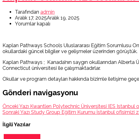
Tarafından
admin
Aralık 17, 2025
Aralık 19, 2025
Yorumlar kapalı
Kaplan Pathways Schools Uluslararası Eğitim Sorumlusu Onur 
okullardaki güncel bilgiler ve gelişmeler üzerinden görüştük.
Kaplan Pathways ; Kanada’nın saygın okullarından Alberta Üniv
Connecticut üniversitesi ile çalışmaktadırlar.
Okullar ve program detayları hakkında bizimle iletişime geçeb
Gönderi navigasyonu
Önceki Yazı
Kwantlen Polytechnic Üniversitesi IES Istanbul ofi
Sonraki Yazı
Study Group Eğitim Kurumu İstanbul ofisimizi ziy
İlgili Yazılar
Bizden Haberler