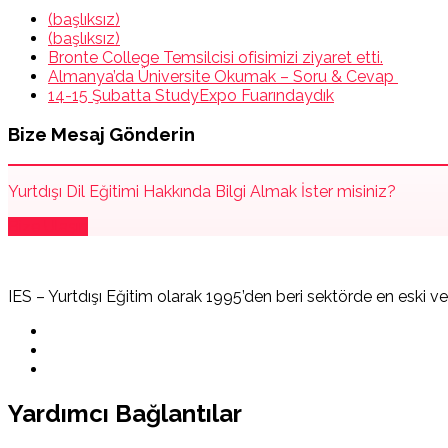
(başlıksız)
(başlıksız)
Bronte College Temsilcisi ofisimizi ziyaret etti.
Almanya’da Üniversite Okumak – Soru & Cevap
14-15 Şubatta StudyExpo Fuarındaydık
Bize Mesaj Gönderin
Yurtdışı Dil Eğitimi Hakkında Bilgi Almak İster misiniz?
Bize Ulaşın
IES – Yurtdışı Eğitim olarak 1995’den beri sektörde en eski v
Yardımcı Bağlantılar