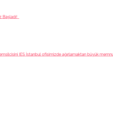
ız Başladı!
 temsilcisini IES İstanbul ofisimizde ağırlamaktan büyük memnu