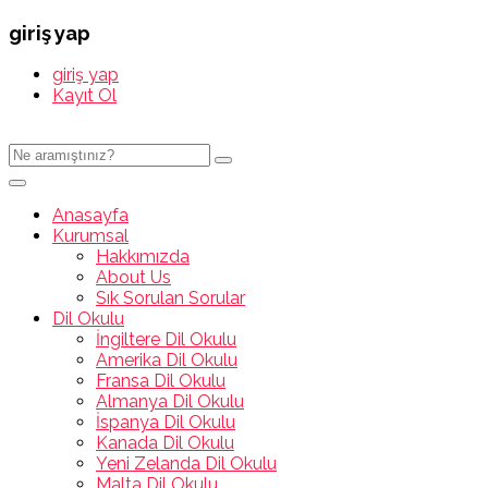
giriş yap
giriş yap
Kayıt Ol
Anasayfa
Kurumsal
Hakkımızda
About Us
Sık Sorulan Sorular
Dil Okulu
İngiltere Dil Okulu
Amerika Dil Okulu
Fransa Dil Okulu
Almanya Dil Okulu
İspanya Dil Okulu
Kanada Dil Okulu
Yeni Zelanda Dil Okulu
Malta Dil Okulu