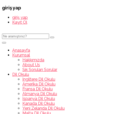
giriş yap
giriş yap
Kayıt Ol
Anasayfa
Kurumsal
Hakkımızda
About Us
Sık Sorulan Sorular
Dil Okulu
İngiltere Dil Okulu
Amerika Dil Okulu
Fransa Dil Okulu
Almanya Dil Okulu
İspanya Dil Okulu
Kanada Dil Okulu
Yeni Zelanda Dil Okulu
Malta Dil Okulu