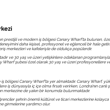
rkezi
restijli ve modern iş bölgesi Canary Wharf’ta bulunan, özellik
eneyimini daha kişisel, profesyonel ve eğlenceli bir hale geti
veriş merkezleri ve kafeleriyle de oldukça popülerdir.
ktadır ve 30 yaş ve üzeri yetişkinlere odaklanan programlarıyla
ary Wharf şubesi özel olarak 30 yaş ve üzeri profesyonellere ve
ş bölgesi Canary Wharf’ta yer almaktadır. Canary Wharf, yüksek
lere iş dünyasıyla iç içe olma fırsatı verirken, Londra’nın canl
’nın merkezine de yakın bir konumda bulunmaktadır.
öğrenciler şehrin önemli kültürel ve ticari merkezlerine kolayc
şime girmelerine yardımcı olur.