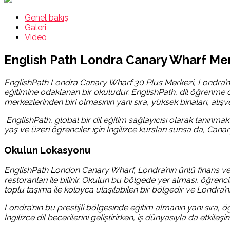
Genel bakış
Galeri
Video
English Path Londra Canary Wharf Me
EnglishPath Londra Canary Wharf 30 Plus Merkezi, Londra’nın p
eğitimine odaklanan bir okuludur. EnglishPath, dil öğrenme d
merkezlerinden biri olmasının yanı sıra, yüksek binaları, alış
EnglishPath, global bir dil eğitim sağlayıcısı olarak tanınma
yaş ve üzeri öğrenciler için İngilizce kursları sunsa da, Can
Okulun Lokasyonu
EnglishPath London Canary Wharf, Londra’nın ünlü finans ve i
restoranları ile bilinir. Okulun bu bölgede yer alması, öğrenci
toplu taşıma ile kolayca ulaşılabilen bir bölgedir ve Londra
Londra’nın bu prestijli bölgesinde eğitim almanın yanı sıra, 
İngilizce dil becerilerini geliştirirken, iş dünyasıyla da etkile