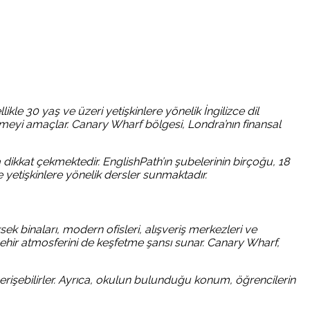
le 30 yaş ve üzeri yetişkinlere yönelik İngilizce dil
rmeyi amaçlar. Canary Wharf bölgesi, Londra’nın finansal
 dikkat çekmektedir. EnglishPath’ın şubelerinin birçoğu, 18
 yetişkinlere yönelik dersler sunmaktadır.
 binaları, modern ofisleri, alışveriş merkezleri ve
ı şehir atmosferini de keşfetme şansı sunar. Canary Wharf,
a erişebilirler. Ayrıca, okulun bulunduğu konum, öğrencilerin