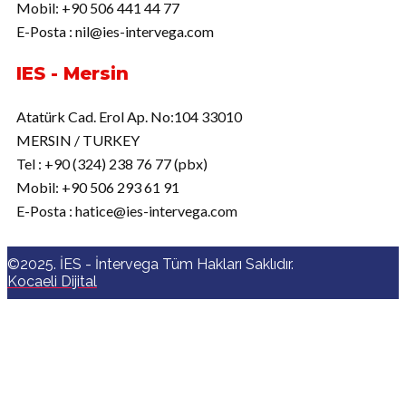
Mobil: +90 506 441 44 77
E-Posta : nil@ies-intervega.com
IES - Mersin
Atatürk Cad. Erol Ap. No:104 33010
MERSIN / TURKEY
Tel : +90 (324) 238 76 77 (pbx)
Mobil: +90 506 293 61 91
E-Posta : hatice@ies-intervega.com
©2025. İES - İntervega Tüm Hakları Saklıdır.
Kocaeli Dijital