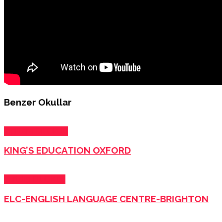
Benzer Okullar
İngiltere Dil Okulu
KING’S EDUCATION OXFORD
Yurtdışı Dil Okulu
ELC-ENGLISH LANGUAGE CENTRE-BRIGHTON