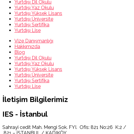
Yurtdışı Dil Okulu
Yurtdışı Yaz Okulu
Yurtdışı Yüksek Lisans
Yurtdışı Üniversite
Yurtdışı Sertifika
Yurtdışı Lise
Vize Danışmanlığı
Hakkımızda
Blog
Yurtdışı Dil Okulu
Yurtdışı Yaz Okulu
Yurtdışı Yüksek Lisans
Yurtdışı Üniversite
Yurtdışı Sertifika
Yurtdışı Lise
İletişim Bilgilerimiz
IES - İstanbul
Sahrayi cedit Mah. Mengi Sok. FYI. Ofis: 821 No:26 K:2 /
821 – İSTANBUL / KADIKÖY