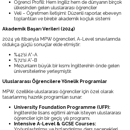
Öğrenci Profili: Hem İngiliz hem de dünyanın birçok
ülkesinden gelen uluslararası öğrenciler
Veli – Öğretmen İletişimi: Düzenli raporlar, ebeveyn
toplantıları ve birebir akademik koçluk sistemi
Akademik Başarı Verileri (2024)
2024 yılı itibarıyla MPW öğrencileri, A-Level sınavlarında
oldukça güçlü sonuçlar elde etmiştir:
%42’si A*-A
%72’si A*-B
Mezunların büyük bir kısmı İngiltere’nin önde gelen
üniversitelerine yerleşmiştir.
Uluslararası Öğrencilere Yönelik Programlar
MPW, özellikle uluslararası öğrenciler için özel olarak
tasarlanmış hazırlık programları sunar:
University Foundation Programme (UFP):
İngiltere’de lisans eğitimi almak isteyen uluslararası
öğrenciler için bir geçiş yılı programı.
Intensive A-Level & GCSE Courses:
Yoğunlaştırılmış ve hızlandırılmış ders seçenekleri.