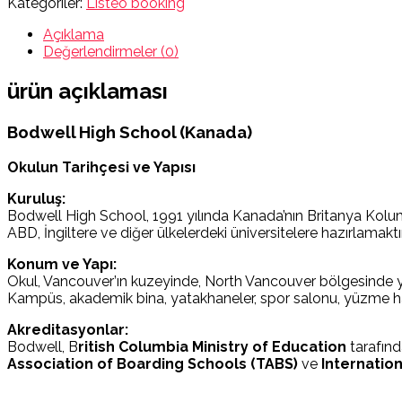
Kategoriler:
Listeo booking
Açıklama
Değerlendirmeler (0)
ürün açıklaması
Bodwell High School (Kanada)
Okulun Tarihçesi ve Yapısı
Kuruluş:
Bodwell High School, 1991 yılında Kanada’nın Britanya Kolumbi
ABD, İngiltere ve diğer ülkelerdeki üniversitelere hazırlamaktır
Konum ve Yapı:
Okul, Vancouver’ın kuzeyinde, North Vancouver bölgesinde ye
Kampüs, akademik bina, yatakhaneler, spor salonu, yüzme ha
Akreditasyonlar:
Bodwell, B
ritish Columbia Ministry of Education
tarafınd
Association of Boarding Schools (TABS)
ve
Internatio