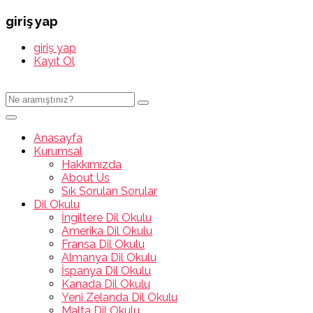
giriş yap
giriş yap
Kayıt Ol
Anasayfa
Kurumsal
Hakkımızda
About Us
Sık Sorulan Sorular
Dil Okulu
İngiltere Dil Okulu
Amerika Dil Okulu
Fransa Dil Okulu
Almanya Dil Okulu
İspanya Dil Okulu
Kanada Dil Okulu
Yeni Zelanda Dil Okulu
Malta Dil Okulu