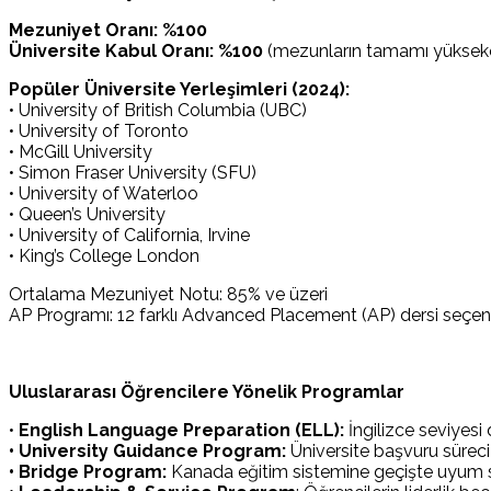
Mezuniyet Oranı: %100
Üniversite Kabul Oranı: %100
(mezunların tamamı yükseköğ
Popüler Üniversite Yerleşimleri (2024):
• University of British Columbia (UBC)
• University of Toronto
• McGill University
• Simon Fraser University (SFU)
• University of Waterloo
• Queen’s University
• University of California, Irvine
• King’s College London
Ortalama Mezuniyet Notu: 85% ve üzeri
AP Programı: 12 farklı Advanced Placement (AP) dersi seçene
Uluslararası Öğrencilere Yönelik Programlar
•
English Language Preparation (ELL):
İngilizce seviyesi
• University Guidance Program:
Üniversite başvuru sürec
• Bridge Program:
Kanada eğitim sistemine geçişte uyum sa