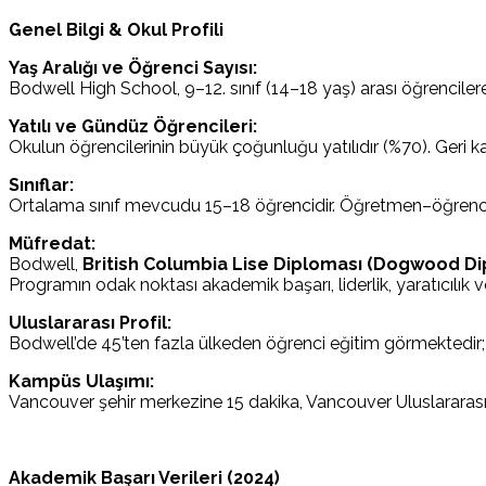
Genel Bilgi & Okul Profili
Yaş Aralığı ve Öğrenci Sayısı:
Bodwell High School, 9–12. sınıf (14–18 yaş) arası öğrencilere
Yatılı ve Gündüz Öğrencileri:
Okulun öğrencilerinin büyük çoğunluğu yatılıdır (%70). Geri
Sınıflar:
Ortalama sınıf mevcudu 15–18 öğrencidir. Öğretmen–öğrenci o
Müfredat:
Bodwell,
British Columbia Lise Diploması (Dogwood D
Programın odak noktası akademik başarı, liderlik, yaratıcılık 
Uluslararası Profil:
Bodwell’de 45’ten fazla ülkeden öğrenci eğitim görmektedir; o
Kampüs Ulaşımı:
Vancouver şehir merkezine 15 dakika, Vancouver Uluslararası 
Akademik Başarı Verileri (2024)