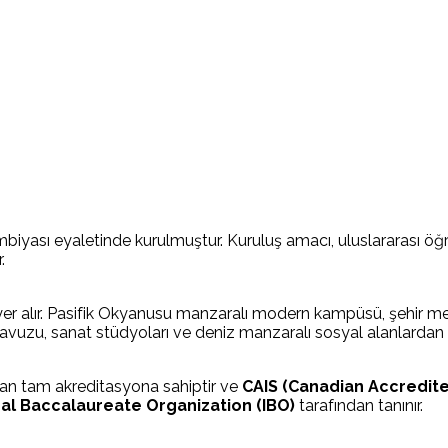
yası eyaletinde kurulmuştur. Kuruluş amacı, uluslararası öğren
.
r alır. Pasifik Okyanusu manzaralı modern kampüsü, şehir merk
vuzu, sanat stüdyoları ve deniz manzaralı sosyal alanlardan 
an tam akreditasyona sahiptir ve
CAIS (Canadian Accredit
nal Baccalaureate Organization (IBO)
tarafından tanınır.