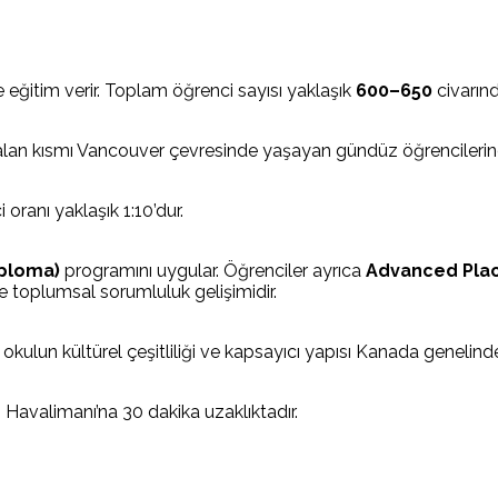
 eğitim verir. Toplam öğrenci sayısı yaklaşık
600–650
civarınd
 kalan kısmı Vancouver çevresinde yaşayan gündüz öğrencilerin
ranı yaklaşık 1:10’dur.
iploma)
programını uygular. Öğrenciler ayrıca
Advanced Pla
ve toplumsal sorumluluk gelişimidir.
kulun kültürel çeşitliliği ve kapsayıcı yapısı Kanada genelind
Havalimanı’na 30 dakika uzaklıktadır.