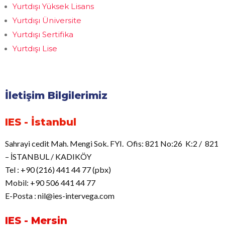
Yurtdışı Yüksek Lisans
Yurtdışı Üniversite
Yurtdışı Sertifika
Yurtdışı Lise
İletişim Bilgilerimiz
IES - İstanbul
Sahrayi cedit Mah. Mengi Sok. FYI. Ofis: 821 No:26 K:2 / 821
– İSTANBUL / KADIKÖY
Tel : +90 (216) 441 44 77 (pbx)
Mobil: +90 506 441 44 77
E-Posta : nil@ies-intervega.com
IES - Mersin