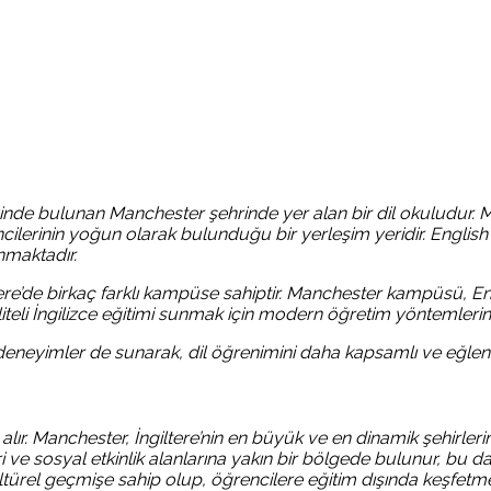
eyinde bulunan Manchester şehrinde yer alan bir dil okuludur. Ma
cilerinin yoğun olarak bulunduğu bir yerleşim yeridir. English 
unmaktadır.
tere’de birkaç farklı kampüse sahiptir. Manchester kampüsü, Eng
kaliteli İngilizce eğitimi sunmak için modern öğretim yöntemler
al deneyimler de sunarak, dil öğrenimini daha kapsamlı ve eğlen
ır. Manchester, İngiltere’nin en büyük ve en dinamik şehirleri
eri ve sosyal etkinlik alanlarına yakın bir bölgede bulunur, bu
türel geçmişe sahip olup, öğrencilere eğitim dışında keşfetmele