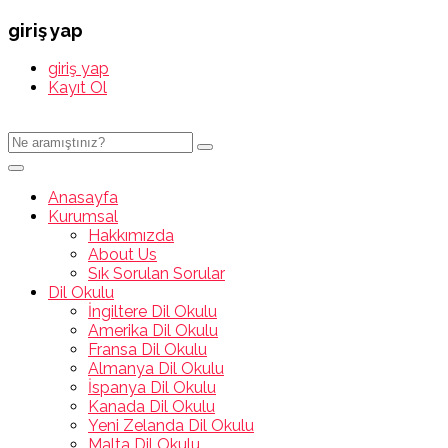
giriş yap
giriş yap
Kayıt Ol
Anasayfa
Kurumsal
Hakkımızda
About Us
Sık Sorulan Sorular
Dil Okulu
İngiltere Dil Okulu
Amerika Dil Okulu
Fransa Dil Okulu
Almanya Dil Okulu
İspanya Dil Okulu
Kanada Dil Okulu
Yeni Zelanda Dil Okulu
Malta Dil Okulu