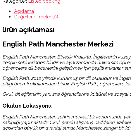
Kategoriler:
Listeo booking
Açıklama
Değerlendirmeler (0)
ürün açıklaması
English Path Manchester Merkezi
English Path Manchester, Birleşik Krallık’ta, İngiltere’nin kuz
zengin şehirlerinden biridir ve aynı zamanda üniversite öğren
öğrencilere dil becerilerini geliştirmek için çeşitli imkanlar s
English Path, 2012 yılında kurulmuş bir dil okuludur ve İngil
ettiği önemli okullarından biridir. English Path, öğrencilere 
Okul, dil eğitiminin yanı sıra öğrencilerine kültürel ve sosy
Okulun Lokasyonu
English Path Manchester, şehrin merkezi bir konumunda yer al
sahipliği yapmaktadır. Okul, şehrin alışveriş caddeleri, kafel
açısından büyük bir avantaj sunar. Manchester, zengin bir kül