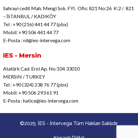
Sahrayi cedit Mah. Mengi Sok. FYI. Ofis: 821 No:26 K:2 / 821
– İSTANBUL / KADIKÖY
Tel : +90 (216) 441 44 77 (pbx)
Mobil: +90 506 441 44 77
E-Posta : nil@ies-intervega.com
IES - Mersin
Atatürk Cad. Erol Ap. No:104 33010
MERSIN / TURKEY
Tel : +90 (324) 238 76 77 (pbx)
Mobil: +90 506 293 61 91
E-Posta : hatice@ies-intervega.com
©2025. İES - İntervega Tüm Hakları Saklıdır.
Kocaeli Dijital