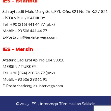
IES - İstanbul
Sahrayi cedit Mah. Mengi Sok. FYI. Ofis: 821 No:26 K:2 / 821
– İSTANBUL / KADIKÖY
Tel : +90 (216) 441 44 77 (pbx)
Mobil: +90 506 441 44 77
E-Posta : nil@ies-intervega.com
IES - Mersin
Atatürk Cad. Erol Ap. No:104 33010
MERSIN / TURKEY
Tel : +90 (324) 238 76 77 (pbx)
Mobil: +90 506 293 61 91
E-Posta : hatice@ies-intervega.com
©2025. İES - İntervega Tüm Hakları Saklıdır.