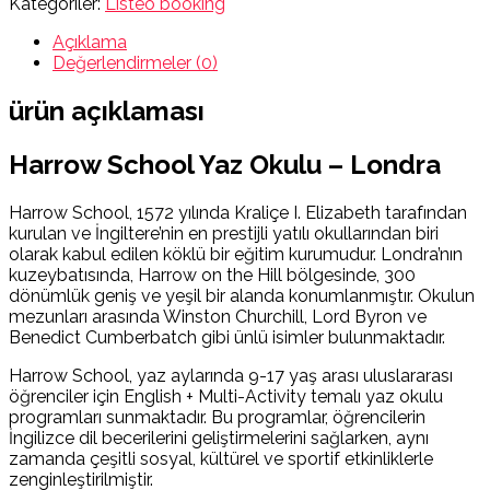
Kategoriler:
Listeo booking
Açıklama
Değerlendirmeler (0)
ürün açıklaması
Harrow School Yaz Okulu – Londra
Harrow School, 1572 yılında Kraliçe I. Elizabeth tarafından
kurulan ve İngiltere’nin en prestijli yatılı okullarından biri
olarak kabul edilen köklü bir eğitim kurumudur. Londra’nın
kuzeybatısında, Harrow on the Hill bölgesinde, 300
dönümlük geniş ve yeşil bir alanda konumlanmıştır. Okulun
mezunları arasında Winston Churchill, Lord Byron ve
Benedict Cumberbatch gibi ünlü isimler bulunmaktadır.
Harrow School, yaz aylarında 9-17 yaş arası uluslararası
öğrenciler için English + Multi-Activity temalı yaz okulu
programları sunmaktadır. Bu programlar, öğrencilerin
İngilizce dil becerilerini geliştirmelerini sağlarken, aynı
zamanda çeşitli sosyal, kültürel ve sportif etkinliklerle
zenginleştirilmiştir.