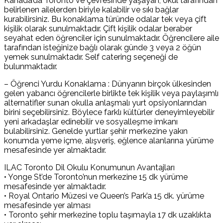
Kanada’da Toronto ve çevresinde yaşayan, okul tarafından
belirlenen ailelerden biriyle kalabilir ve sıkı bağlar
kurabilirsiniz. Bu konaklama türünde odalar tek veya çift
kişilik olarak sunulmaktadır. Çift kişilik odalar beraber
seyahat eden öğrenciler için sunulmaktadır. Öğrencilere aile
tarafından isteğinize bağlı olarak günde 3 veya 2 öğün
yemek sunulmaktadır. Self catering seçeneği de
bulunmaktadır.
– Öğrenci Yurdu Konaklama : Dünyanın birçok ülkesinden
gelen yabancı öğrencilerle birlikte tek kişilik veya paylaşımlı
alternatifler sunan okulla anlaşmalı yurt opsiyonlarından
birini seçebilirsiniz. Böylece farklı kültürler deneyimleyebilir
yeni arkadaşlar edinebilir ve sosyalleşme imkanı
bulabilirsiniz. Genelde yurtlar şehir merkezine yakın
konumda yeme içme, alışveriş, eğlence alanlarına yürüme
mesafesinde yer almaktadır.
ILAC Toronto Dil Okulu Konumunun Avantajları
• Yonge St’de Toronto’nun merkezine 15 dk yürüme
mesafesinde yer almaktadır.
• Royal Ontario Müzesi ve Queen’s Park’a 15 dk. yürüme
mesafesinde yer alması
• Toronto şehir merkezine toplu taşımayla 17 dk uzaklıkta