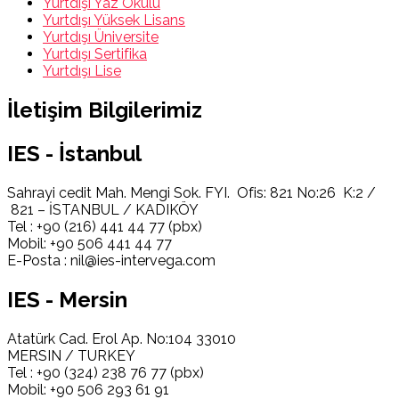
Yurtdışı Yaz Okulu
Yurtdışı Yüksek Lisans
Yurtdışı Üniversite
Yurtdışı Sertifika
Yurtdışı Lise
İletişim Bilgilerimiz
IES - İstanbul
Sahrayi cedit Mah. Mengi Sok. FYI. Ofis: 821 No:26 K:2 /
821 – İSTANBUL / KADIKÖY
Tel : +90 (216) 441 44 77 (pbx)
Mobil: +90 506 441 44 77
E-Posta : nil@ies-intervega.com
IES - Mersin
Atatürk Cad. Erol Ap. No:104 33010
MERSIN / TURKEY
Tel : +90 (324) 238 76 77 (pbx)
Mobil: +90 506 293 61 91