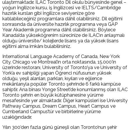
ulaştırmaktadır. ILAC Toronto Dil okulu bünyesinde genel –
yoğun İngilizce kursu, iş İngilizcesi ve IELTS/Cambridge
hazırlık kursları gibi İngilizce seviyenize göre
katılabileceğiniz programlara dâhil olabilirsiniz. Dil eğitimi
sonrasında da üniversite hazırlık programına veya GAP
Year Akademik programına dâhil olabilirsiniz. Böylece
Kanada’da yükseköğrenim sürecinize de ILAC’ın anlaşmalı
olduğu üniversite/ kolejlerde lisans ya da yüksek lisans
eğitimi alma imkânı bulabilirsiniz.
International Language Academy of Canada, New York
City, Chicago ve Montreal’in orta noktasında, 15.000’in
üzerinde restoranı, University of Toronto’ya ve University of
York’a ev sahipliği yapan Öğrenci nüfusunun yüksek
olduğu, yeşil alanları, parkları, kıyıları ve eğlence
mekânlarıyla popüler Toronto şehrinde 6 farklı kampüse
sahiptir. Ana binası Yonge Street’de konumlanmış olan ILAC
Toronto şehrin en büyük kütüphanesine yürüme
mesafesinde yer almaktadır. Diğer kampüsleri ise University
Pathway Campus, Dream Campus, Heart Campus ve
Cumberland Campus’tür ve birbirlerine yürüme
uzaklığındadır.
Yılın 300’den fazla günü güneşli olan Toronto’nun şehir