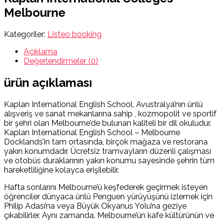
Melbourne
Kategoriler:
Listeo booking
Açıklama
Değerlendirmeler (0)
ürün açıklaması
Kaplan International English School, Avustralya’nın ünlü
alışveriş ve sanat mekanlarına sahip , kozmopolit ve sportif
bir şehri olan Melbourne’de bulunan kaliteli bir dil okuludur.
Kaplan International English School – Melbourne
Docklands’in tam ortasında, birçok mağaza ve restorana
yakın konumdadır. Ücretsiz tramvayların düzenli çalışması
ve otobüs duraklarının yakın konumu sayesinde şehrin tüm
hareketliliğine kolayca erişilebilir.
Hafta sonlarını Melbourne’ü keşfederek geçirmek isteyen
öğrenciler dünyaca ünlü Penguen yürüyüşünü izlemek için
Philip Adası’na veya Büyük Okyanus Yolu’na geziye
çıkabilirler. Aynı zamanda, Melbourne’ün kafe kültürünün ve