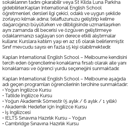
sokaklarının tadını çıkarabilir veya St Kilda Luna Parkı’na
gidebilirler.Kaplan International English School
öğretmenleri, dersleri ilgi çekici, odaklı ve uygun şekilde
zorlayıcı kılmak adına; telaffuzunuzu geliştirip kelime
dağarcığınızı büyütürken ve dilbilgisinde uzmanlaşırken
aynı zamanda dil becerisi ve özgüven geliştirmeye
odaklanmanızı sağlayan son derece etkili alıştırmalar
kullanır. Kurslara katılım yaşı en az 16 olarak belirlenmiştir.
Sınıf mevcudu sayısı en fazla 15 kişi olabilmektedir.
Kaplan International English School – Melbourne kendisini
tercih eden öğrencilerine konaklama fırsatı olarak aile yanı
konaklaması ve öğrenci yurdu seçeneğini sunmaktadır.
Kaplan International English School – Melbourne aşağıda
adı geçen programları öğrencilerinin tercihine sunmaktadır:
• Yoğun İngilizce Kursu
• Tatilde İngilizce Kursu
• Yoğun Akademik Sömestir (5 aylık / 6 aylık / 1 yıllık)
• Akademik Hedefler için İngilizce Kursu
• İş İngilizcesi
• IELTS Sınavına Hazırlık Kursu – Yoğun
• Cambridge Sınavına Hazırlık Kursu