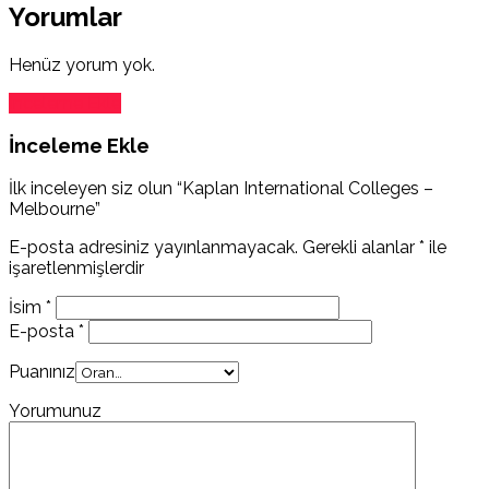
Yorumlar
Henüz yorum yok.
İnceleme Ekle
İnceleme Ekle
İlk inceleyen siz olun “Kaplan International Colleges –
Melbourne”
E-posta adresiniz yayınlanmayacak.
Gerekli alanlar
*
ile
işaretlenmişlerdir
İsim
*
E-posta
*
Puanınız
Yorumunuz