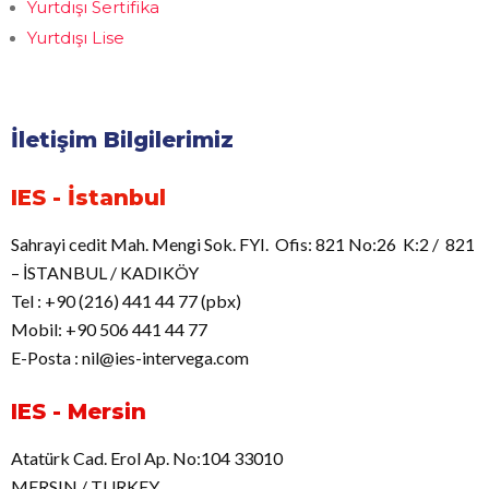
Yurtdışı Sertifika
Yurtdışı Lise
İletişim Bilgilerimiz
IES - İstanbul
Sahrayi cedit Mah. Mengi Sok. FYI. Ofis: 821 No:26 K:2 / 821
– İSTANBUL / KADIKÖY
Tel : +90 (216) 441 44 77 (pbx)
Mobil: +90 506 441 44 77
E-Posta : nil@ies-intervega.com
IES - Mersin
Atatürk Cad. Erol Ap. No:104 33010
MERSIN / TURKEY