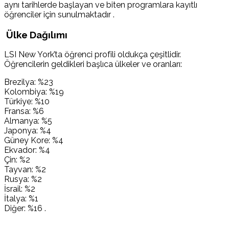
aynı tarihlerde başlayan ve biten programlara kayıtlı
öğrenciler için sunulmaktadır .
Ülke Dağılımı
LSI New York’ta öğrenci profili oldukça çeşitlidir.
Öğrencilerin geldikleri başlıca ülkeler ve oranları:
Brezilya: %23
Kolombiya: %19
Türkiye: %10
Fransa: %6
Almanya: %5
Japonya: %4
Güney Kore: %4
Ekvador: %4
Çin: %2
Tayvan: %2
Rusya: %2
İsrail: %2
İtalya: %1
Diğer: %16 .