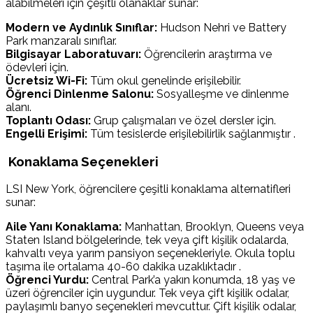
alabilmeleri için çeşitli olanaklar sunar:
Modern ve Aydınlık Sınıflar:
Hudson Nehri ve Battery
Park manzaralı sınıflar.
Bilgisayar Laboratuvarı:
Öğrencilerin araştırma ve
ödevleri için.
Ücretsiz Wi-Fi:
Tüm okul genelinde erişilebilir.
Öğrenci Dinlenme Salonu:
Sosyalleşme ve dinlenme
alanı.
Toplantı Odası:
Grup çalışmaları ve özel dersler için.
Engelli Erişimi:
Tüm tesislerde erişilebilirlik sağlanmıştır .
Konaklama Seçenekleri
LSI New York, öğrencilere çeşitli konaklama alternatifleri
sunar:
Aile Yanı Konaklama:
Manhattan, Brooklyn, Queens veya
Staten Island bölgelerinde, tek veya çift kişilik odalarda,
kahvaltı veya yarım pansiyon seçenekleriyle. Okula toplu
taşıma ile ortalama 40-60 dakika uzaklıktadır .
Öğrenci Yurdu:
Central Park’a yakın konumda, 18 yaş ve
üzeri öğrenciler için uygundur. Tek veya çift kişilik odalar,
paylaşımlı banyo seçenekleri mevcuttur. Çift kişilik odalar,