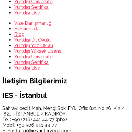
Yurtdışı Üniversite
Yurtdışı Sertifika
Yurtdışı Lise
Vize Danışmanlığı
Hakkımızda
Blog
Yurtdışı Dil Okulu
Yurtdışı Yaz Okulu
Yurtdışı Yüksek Lisans
Yurtdışı Üniversite
Yurtdışı Sertifika
Yurtdışı Lise
İletişim Bilgilerimiz
IES - İstanbul
Sahrayi cedit Mah. Mengi Sok. FYI. Ofis: 821 No:26 K:2 /
821 – İSTANBUL / KADIKÖY
Tel : +90 (216) 441 44 77 (pbx)
Mobil: +90 506 441 44 77
E-Posta : nil@ies-intervega.com