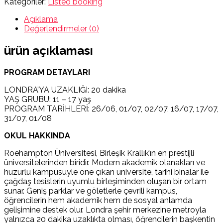
Kategoriler:
Listeo booking
Açıklama
Değerlendirmeler (0)
ürün açıklaması
PROGRAM DETAYLARI
LONDRA’YA UZAKLIĞI: 20 dakika
YAŞ GRUBU: 11 – 17 yaş
PROGRAM TARİHLERİ: 26/06, 01/07, 02/07, 16/07, 17/07,
31/07, 01/08
OKUL HAKKINDA
Roehampton Üniversitesi, Birleşik Krallık’ın en prestijli
üniversitelerinden biridir. Modern akademik olanakları ve
huzurlu kampüsüyle öne çıkan üniversite, tarihi binalar ile
çağdaş tesislerin uyumlu birleşiminden oluşan bir ortam
sunar. Geniş parklar ve göletlerle çevrili kampüs,
öğrencilerin hem akademik hem de sosyal anlamda
gelişimine destek olur. Londra şehir merkezine metroyla
yalnızca 20 dakika uzaklıkta olması, öğrencilerin başkentin